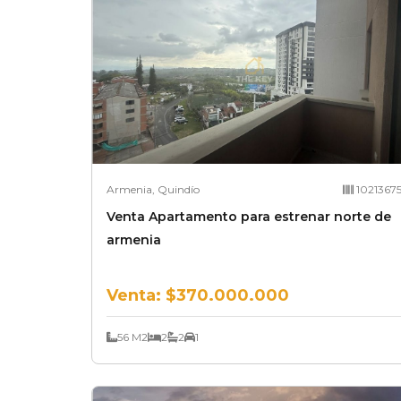
Armenia, Quindío
1021367
Venta Apartamento para estrenar norte de
armenia
Venta:
$370.000.000
56 M2
2
2
1