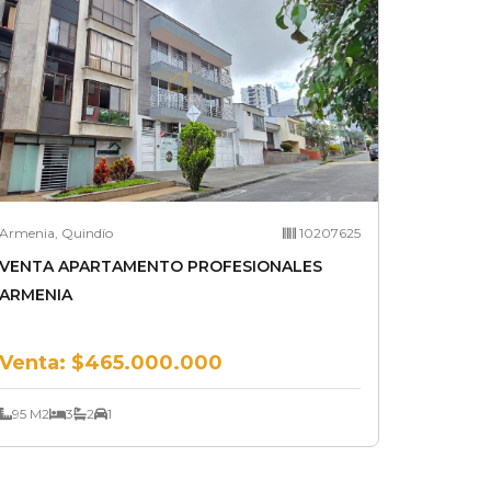
Armenia, Quindío
10207625
VENTA APARTAMENTO PROFESIONALES
ARMENIA
Venta:
$465.000.000
95 M2
3
2
1