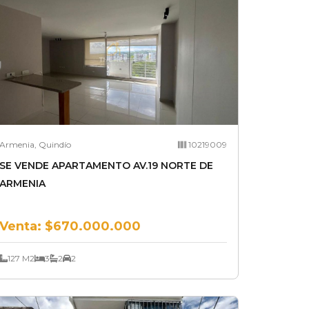
Armenia, Quindío
10219009
SE VENDE APARTAMENTO AV.19 NORTE DE
ARMENIA
Venta:
$670.000.000
127 M2
3
2
2