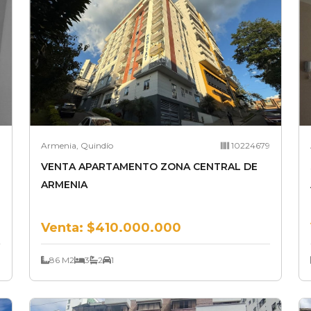
0
Armenia, Quindío
10224679
VENTA APARTAMENTO ZONA CENTRAL DE
ARMENIA
Venta:
$410.000.000
86 M2
3
2
1