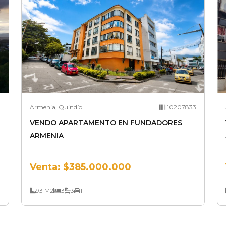
1
Armenia, Quindío
10207833
VENDO APARTAMENTO EN FUNDADORES
ARMENIA
Venta:
$385.000.000
93 M2
3
3
1