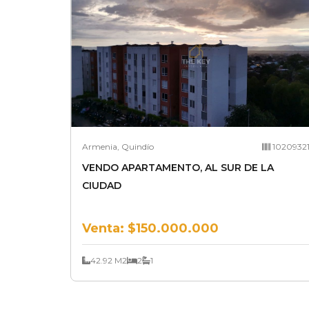
Armenia, Quindío
1020932
VENDO APARTAMENTO, AL SUR DE LA
CIUDAD
Venta:
$150.000.000
42.92 M2
2
1