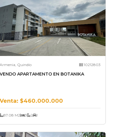
Armenia, Quindío
10212803
VENDO APARTAMENTO EN BOTANIKA
Venta:
$460.000.000
87.08 M2
3
2
1