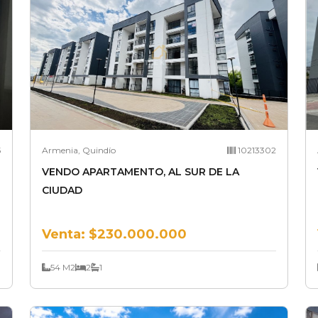
5
Armenia, Quindío
10213302
VENDO APARTAMENTO, AL SUR DE LA
CIUDAD
Venta:
$230.000.000
54 M2
2
1