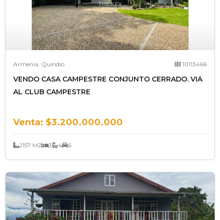
Armenia, Quindío
10113466
VENDO CASA CAMPESTRE CONJUNTO CERRADO. VIA
AL CLUB CAMPESTRE
Venta:
$3.200.000.000
2157 M2
3
4
6