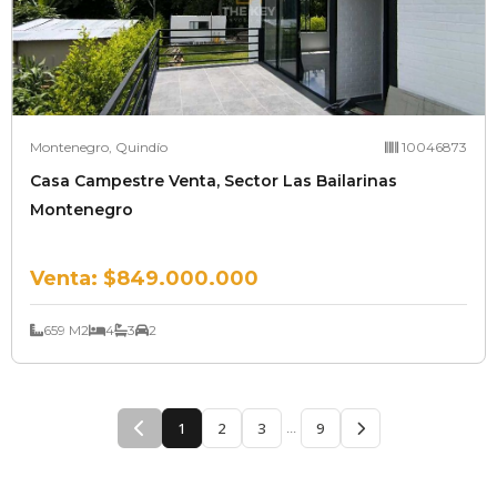
Montenegro, Quindío
10046873
Casa Campestre Venta, Sector Las Bailarinas
Montenegro
Venta:
$849.000.000
659 M2
4
3
2
1
2
3
9
...