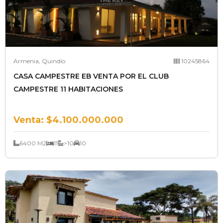
Armenia, Quindío
10245864
CASA CAMPESTRE EB VENTA POR EL CLUB
CAMPESTRE 11 HABITACIONES
Venta:
$4.100.000.000
6400 M2
11
>10
10