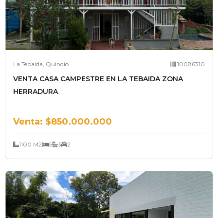
La Tebaida, Quindío
10086310
VENTA CASA CAMPESTRE EN LA TEBAIDA ZONA
HERRADURA
Venta:
$850.000.000
1100 M2
5
3
2